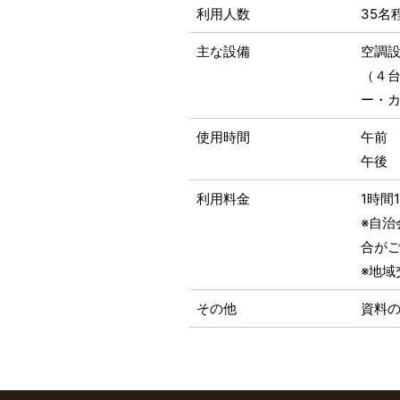
利用人数
35名
主な設備
空調設
（４
ー・
使用時間
午前
午後
利用料金
1時間1
※自
合が
※地
その他
資料