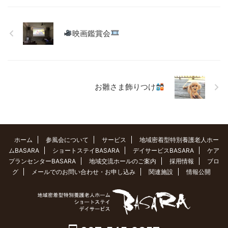
映画鑑賞会
お雛さま飾りつけ
ホーム
参風会について
サービス
地域密着型特別養護老人ホー
ムBASARA
ショートステイBASARA
デイサービスBASARA
ケア
プランセンターBASARA
地域交流ホールのご案内
採用情報
ブロ
グ
メールでのお問い合わせ・お申し込み
関連施設
情報公開